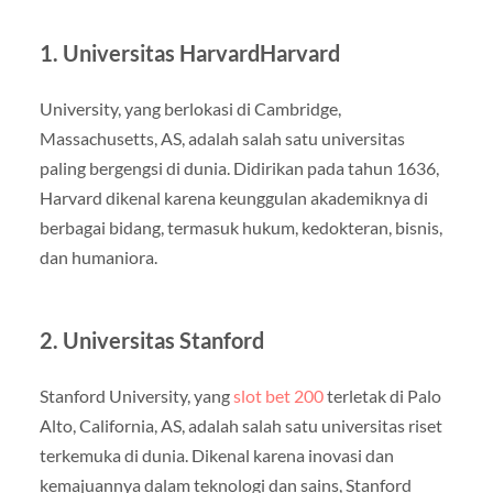
1. Universitas HarvardHarvard
University, yang berlokasi di Cambridge,
Massachusetts, AS, adalah salah satu universitas
paling bergengsi di dunia. Didirikan pada tahun 1636,
Harvard dikenal karena keunggulan akademiknya di
berbagai bidang, termasuk hukum, kedokteran, bisnis,
dan humaniora.
2. Universitas Stanford
Stanford University, yang
slot bet 200
terletak di Palo
Alto, California, AS, adalah salah satu universitas riset
terkemuka di dunia. Dikenal karena inovasi dan
kemajuannya dalam teknologi dan sains, Stanford