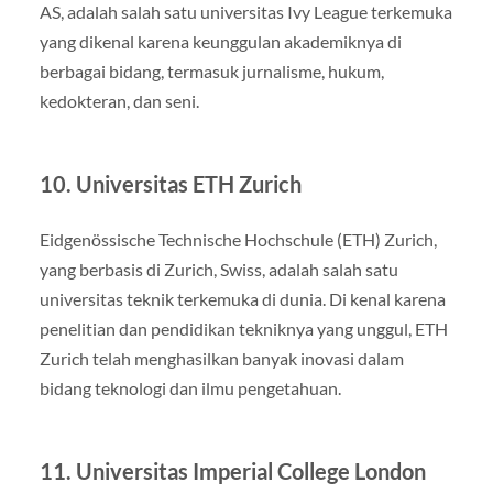
AS, adalah salah satu universitas Ivy League terkemuka
yang dikenal karena keunggulan akademiknya di
berbagai bidang, termasuk jurnalisme, hukum,
kedokteran, dan seni.
10. Universitas ETH Zurich
Eidgenössische Technische Hochschule (ETH) Zurich,
yang berbasis di Zurich, Swiss, adalah salah satu
universitas teknik terkemuka di dunia. Di kenal karena
penelitian dan pendidikan tekniknya yang unggul, ETH
Zurich telah menghasilkan banyak inovasi dalam
bidang teknologi dan ilmu pengetahuan.
11. Universitas Imperial College London