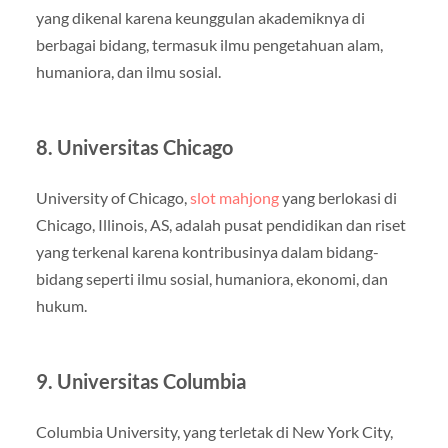
yang dikenal karena keunggulan akademiknya di
berbagai bidang, termasuk ilmu pengetahuan alam,
humaniora, dan ilmu sosial.
8. Universitas Chicago
University of Chicago,
slot mahjong
yang berlokasi di
Chicago, Illinois, AS, adalah pusat pendidikan dan riset
yang terkenal karena kontribusinya dalam bidang-
bidang seperti ilmu sosial, humaniora, ekonomi, dan
hukum.
9. Universitas Columbia
Columbia University, yang terletak di New York City,