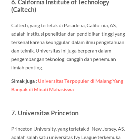
6. California Institute of Technology
(Caltech)
Caltech, yang terletak di Pasadena, California, AS,
adalah institusi penelitian dan pendidikan tinggi yang
terkenal karena keunggulan dalam ilmu pengetahuan
dan teknik. Universitas ini juga berperan dalam
pengembangan teknologi canggih dan penemuan
ilmiah penting.
Simak juga :
Universitas Terpopuler di Malang Yang
Banyak di Minati Mahasiswa
7. Universitas Princeton
Princeton University, yang terletak di New Jersey, AS,
adalah salah satu universitas Ivy League terkemuka