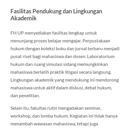
Fasilitas Pendukung dan Lingkungan
Akademik
FH UP menyediakan fasilitas lengkap untuk
menunjang proses belajar mengajar. Perpustakaan
hukum dengan koleksi buku dan jurnal terbaru menjadi
pusat riset bagi mahasiswa dan dosen. Laboratorium
hukum dan ruang simulasi sidang memungkinkan
mahasiswa berlatih praktik litigasi secara langsung.
Lingkungan akademik yang mendukung ini mendorong
mahasiswa untuk aktif dalam diskusi, debat hukum,
dan penelitian.
Selain itu, fakultas rutin mengadakan seminar,
workshop, dan lomba hukum. Kegiatan ini tidak hanya
menambah wawasan mahasiswa, tetapi juga