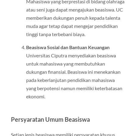
Mahasiswa yang berprestasi di bidang olahraga
atau seni juga dapat mengajukan beasiswa. UC
memberikan dukungan penuh kepada talenta
muda agar tetap dapat mengejar pendidikan
tinggi tanpa terbebani biaya.
Beasiswa Sosial dan Bantuan Keuangan
Universitas Ciputra menyediakan beasiswa
untuk mahasiswa yang membutuhkan
dukungan finansial. Beasiswa ini menekankan
pada keberlanjutan pendidikan mahasiswa
yang berpotensi namun memiliki keterbatasan
ekonomi.
Persyaratan Umum Beasiswa
Setiap jenis beasiswa memiliki persyaratan khusus.