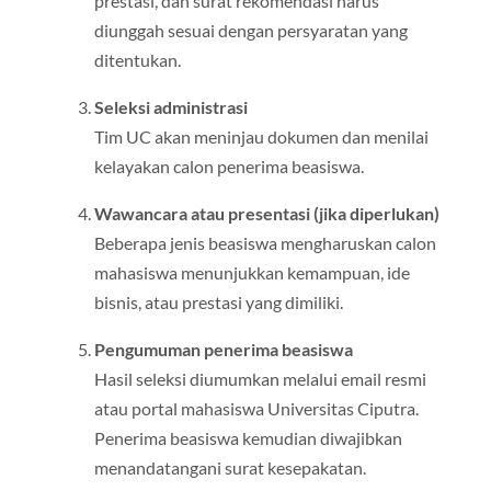
prestasi, dan surat rekomendasi harus
diunggah sesuai dengan persyaratan yang
ditentukan.
Seleksi administrasi
Tim UC akan meninjau dokumen dan menilai
kelayakan calon penerima beasiswa.
Wawancara atau presentasi (jika diperlukan)
Beberapa jenis beasiswa mengharuskan calon
mahasiswa menunjukkan kemampuan, ide
bisnis, atau prestasi yang dimiliki.
Pengumuman penerima beasiswa
Hasil seleksi diumumkan melalui email resmi
atau portal mahasiswa Universitas Ciputra.
Penerima beasiswa kemudian diwajibkan
menandatangani surat kesepakatan.