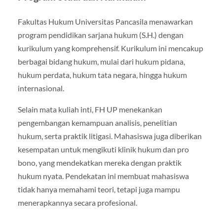
Fakultas Hukum Universitas Pancasila menawarkan
program pendidikan sarjana hukum (S.H.) dengan
kurikulum yang komprehensif. Kurikulum ini mencakup
berbagai bidang hukum, mulai dari hukum pidana,
hukum perdata, hukum tata negara, hingga hukum
internasional.
Selain mata kuliah inti, FH UP menekankan
pengembangan kemampuan analisis, penelitian
hukum, serta praktik litigasi. Mahasiswa juga diberikan
kesempatan untuk mengikuti klinik hukum dan pro
bono, yang mendekatkan mereka dengan praktik
hukum nyata. Pendekatan ini membuat mahasiswa
tidak hanya memahami teori, tetapi juga mampu
menerapkannya secara profesional.