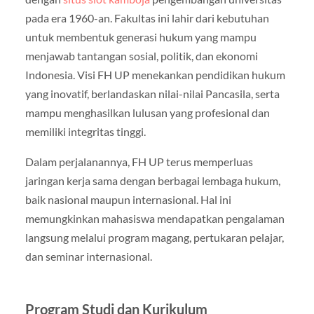
pada era 1960-an. Fakultas ini lahir dari kebutuhan
untuk membentuk generasi hukum yang mampu
menjawab tantangan sosial, politik, dan ekonomi
Indonesia. Visi FH UP menekankan pendidikan hukum
yang inovatif, berlandaskan nilai-nilai Pancasila, serta
mampu menghasilkan lulusan yang profesional dan
memiliki integritas tinggi.
Dalam perjalanannya, FH UP terus memperluas
jaringan kerja sama dengan berbagai lembaga hukum,
baik nasional maupun internasional. Hal ini
memungkinkan mahasiswa mendapatkan pengalaman
langsung melalui program magang, pertukaran pelajar,
dan seminar internasional.
Program Studi dan Kurikulum