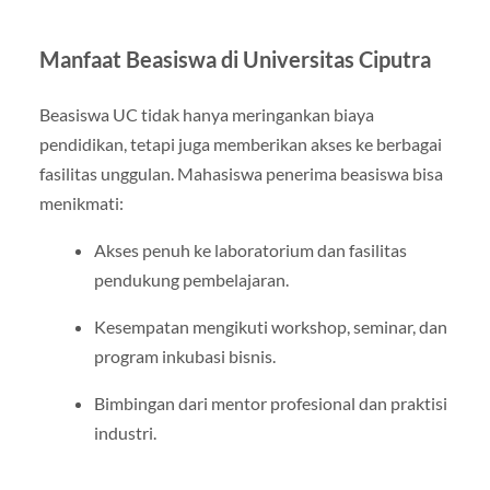
Manfaat Beasiswa di Universitas Ciputra
Beasiswa UC tidak hanya meringankan biaya
pendidikan, tetapi juga memberikan akses ke berbagai
fasilitas unggulan. Mahasiswa penerima beasiswa bisa
menikmati:
Akses penuh ke laboratorium dan fasilitas
pendukung pembelajaran.
Kesempatan mengikuti workshop, seminar, dan
program inkubasi bisnis.
Bimbingan dari mentor profesional dan praktisi
industri.