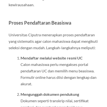
kewirausahaan.
Proses Pendaftaran Beasiswa
Universitas Ciputra menerapkan proses pendaftaran
yang sistematis agar calon mahasiswa dapat mengikuti
seleksi dengan mudah. Langkah-langkahnya meliputi:
Mendaftar melalui website resmi UC
Calon mahasiswa perlu mengakses portal
pendaftaran UC dan memilih menu beasiswa.
Formulir online harus diisi dengan lengkap dan
akurat.
Mengunggah dokumen pendukung
Dokumen seperti transkrip nilai, sertifikat