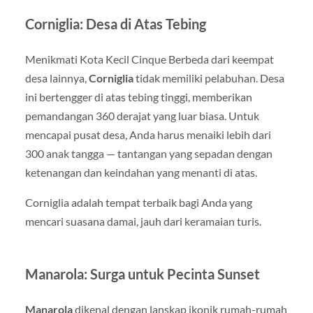
Corniglia: Desa di Atas Tebing
Menikmati Kota Kecil Cinque Berbeda dari keempat
desa lainnya,
Corniglia
tidak memiliki pelabuhan. Desa
ini bertengger di atas tebing tinggi, memberikan
pemandangan 360 derajat yang luar biasa. Untuk
mencapai pusat desa, Anda harus menaiki lebih dari
300 anak tangga — tantangan yang sepadan dengan
ketenangan dan keindahan yang menanti di atas.
Corniglia adalah tempat terbaik bagi Anda yang
mencari suasana damai, jauh dari keramaian turis.
Manarola: Surga untuk Pecinta Sunset
Manarola
dikenal dengan lanskap ikonik rumah-rumah