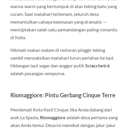
warna-warni yang bertumpuk di atas tebing batu yang
curam. Saat matahari terbenam, seluruh desa
memantulkan cahaya keemasan yang dramatis —
menciptakan salah satu pemandangan paling romantis
di Italia.
Nikmati makan malam di restoran pinggir tebing
sambil menyaksikan matahari turun perlahan ke laut.
Hidangan laut segar dan anggur putih
Sciacchetrà
adalah pasangan sempurna.
Riomaggiore: Pintu Gerbang Cinque Terre
Menikmati Kota Kecil Cinque Jika Anda datang dari
arah La Spezia,
Riomaggiore
adalah desa pertama yang
akan Anda temui. Desa ini memikat dengan jalur-jalur