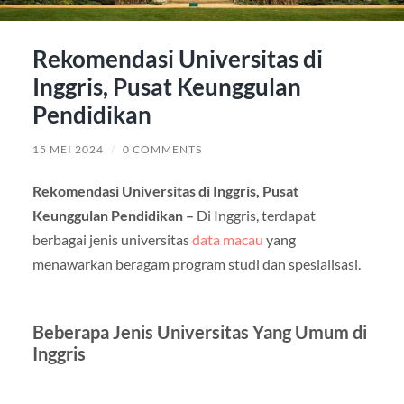
Rekomendasi Universitas di
Inggris, Pusat Keunggulan
Pendidikan
15 MEI 2024
/
0 COMMENTS
Rekomendasi Universitas di Inggris, Pusat
Keunggulan Pendidikan –
Di Inggris, terdapat
berbagai jenis universitas
data macau
yang
menawarkan beragam program studi dan spesialisasi.
Beberapa Jenis Universitas Yang Umum di
Inggris