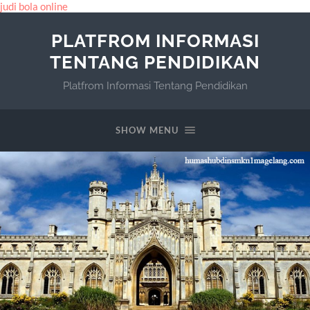
judi bola online
PLATFROM INFORMASI
TENTANG PENDIDIKAN
Platfrom Informasi Tentang Pendidikan
SHOW MENU