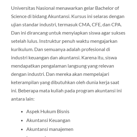
Universitas Nasional menawarkan gelar Bachelor of
Science di bidang Akuntansi. Kursus ini selaras dengan
ujian standar industri, termasuk CMA, CFE, dan CPA.
Dan ini dirancang untuk menyiapkan siswa agar sukses
setelah lulus. Instruktur penuh waktu mengajarkan
kurikulum. Dan semuanya adalah profesional di
industri keuangan dan akuntansi. Karena itu, siswa
mendapatkan pengalaman langsung yang relevan
dengan industri. Dan mereka akan mempelajari
keterampilan yang dibutuhkan oleh dunia kerja saat
ini. Beberapa mata kuliah pada program akuntansi ini
antara lain:
Aspek Hukum Bisnis
Akuntansi Keuangan
Akuntansi manajemen