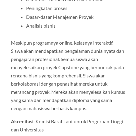
Peningkatan proses
Dasar-dasar Manajemen Proyek
Analisis bisnis
Meskipun programnya online, kelasnya interaktif.
Siswa akan mendapatkan pengalaman dunia nyata dan
pengajaran profesional. Semua siswa akan
menyelesaikan proyek Capstone yang berpuncak pada
rencana bisnis yang komprehensif. Siswa akan
berkolaborasi dengan penasihat mereka untuk
merancang proyek. Mereka akan menyelesaikan kursus
yang sama dan mendapatkan diploma yang sama
dengan mahasiswa berbasis kampus.
Akreditasi:
Komisi Barat Laut untuk Perguruan Tinggi
dan Universitas