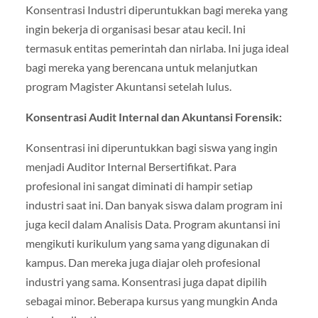
Konsentrasi Industri diperuntukkan bagi mereka yang
ingin bekerja di organisasi besar atau kecil. Ini
termasuk entitas pemerintah dan nirlaba. Ini juga ideal
bagi mereka yang berencana untuk melanjutkan
program Magister Akuntansi setelah lulus.
Konsentrasi Audit Internal dan Akuntansi Forensik:
Konsentrasi ini diperuntukkan bagi siswa yang ingin
menjadi Auditor Internal Bersertifikat. Para
profesional ini sangat diminati di hampir setiap
industri saat ini. Dan banyak siswa dalam program ini
juga kecil dalam Analisis Data. Program akuntansi ini
mengikuti kurikulum yang sama yang digunakan di
kampus. Dan mereka juga diajar oleh profesional
industri yang sama. Konsentrasi juga dapat dipilih
sebagai minor. Beberapa kursus yang mungkin Anda