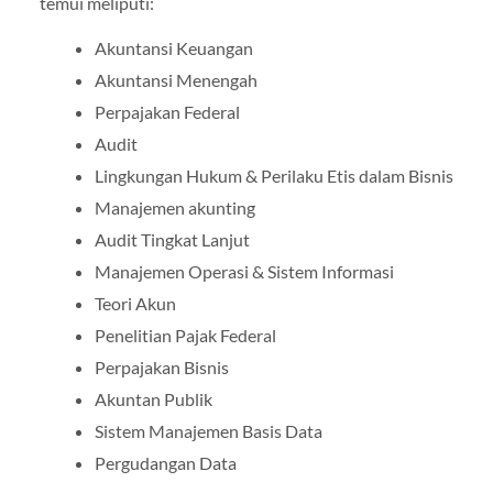
temui meliputi:
Akuntansi Keuangan
Akuntansi Menengah
Perpajakan Federal
Audit
Lingkungan Hukum & Perilaku Etis dalam Bisnis
Manajemen akunting
Audit Tingkat Lanjut
Manajemen Operasi & Sistem Informasi
Teori Akun
Penelitian Pajak Federal
Perpajakan Bisnis
Akuntan Publik
Sistem Manajemen Basis Data
Pergudangan Data