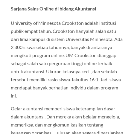
Sarjana Sains Online di bidang Akuntansi
University of Minnesota Crookston adalah institusi
publik empat tahun. Crookston hanyalah salah satu
dari lima kampus di sistem Universitas Minnesota. Ada
2.300 siswa setiap tahunnya, banyak di antaranya
mengikuti program online. UM Crookston dianggap
sebagai salah satu perguruan tinggi online terbaik
untuk akuntansi. Ukuran kelasnya kecil, dan sekolah
tersebut memiliki rasio siswa-fakultas 16:1. Jadi siswa
mendapat banyak perhatian individu dalam program
ini.
Gelar akuntansi memberi siswa keterampilan dasar
dalam akuntansi. Dan mereka akan belajar mengelola,
memeriksa, dan mengkomunikasikan tentang
keuangan organisasi. Lulusan akan segera dipersiapkan