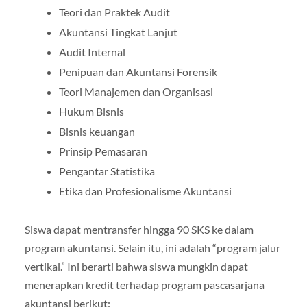
Teori dan Praktek Audit
Akuntansi Tingkat Lanjut
Audit Internal
Penipuan dan Akuntansi Forensik
Teori Manajemen dan Organisasi
Hukum Bisnis
Bisnis keuangan
Prinsip Pemasaran
Pengantar Statistika
Etika dan Profesionalisme Akuntansi
Siswa dapat mentransfer hingga 90 SKS ke dalam
program akuntansi. Selain itu, ini adalah “program jalur
vertikal.” Ini berarti bahwa siswa mungkin dapat
menerapkan kredit terhadap program pascasarjana
akuntansi berikut: