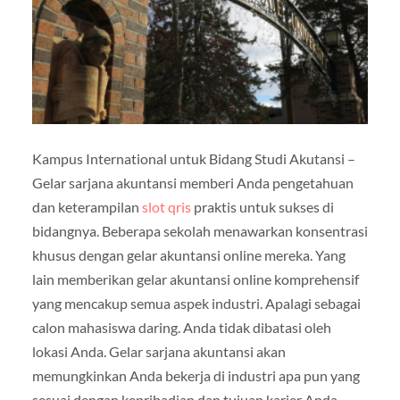
Kampus International untuk Bidang Studi Akutansi –
Gelar sarjana akuntansi memberi Anda pengetahuan
dan keterampilan
slot qris
praktis untuk sukses di
bidangnya. Beberapa sekolah menawarkan konsentrasi
khusus dengan gelar akuntansi online mereka. Yang
lain memberikan gelar akuntansi online komprehensif
yang mencakup semua aspek industri. Apalagi sebagai
calon mahasiswa daring. Anda tidak dibatasi oleh
lokasi Anda. Gelar sarjana akuntansi akan
memungkinkan Anda bekerja di industri apa pun yang
sesuai dengan kepribadian dan tujuan karier Anda.