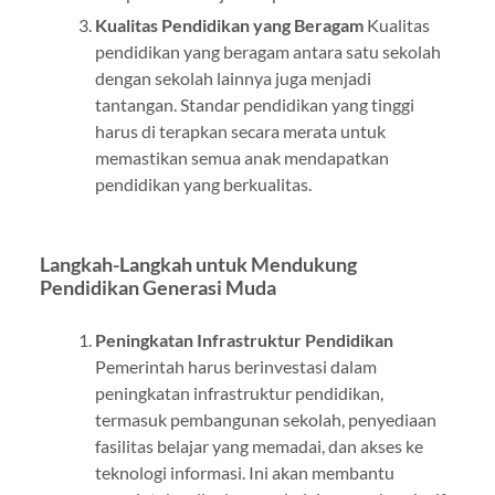
Kualitas Pendidikan yang Beragam
Kualitas
pendidikan yang beragam antara satu sekolah
dengan sekolah lainnya juga menjadi
tantangan. Standar pendidikan yang tinggi
harus di terapkan secara merata untuk
memastikan semua anak mendapatkan
pendidikan yang berkualitas.
Langkah-Langkah untuk Mendukung
Pendidikan Generasi Muda
Peningkatan Infrastruktur Pendidikan
Pemerintah harus berinvestasi dalam
peningkatan infrastruktur pendidikan,
termasuk pembangunan sekolah, penyediaan
fasilitas belajar yang memadai, dan akses ke
teknologi informasi. Ini akan membantu