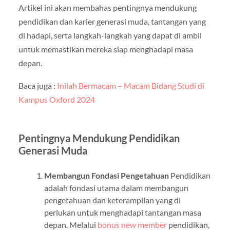
Artikel ini akan membahas pentingnya mendukung
pendidikan dan karier generasi muda, tantangan yang
di hadapi, serta langkah-langkah yang dapat di ambil
untuk memastikan mereka siap menghadapi masa
depan.
Baca juga :
Inilah Bermacam – Macam Bidang Studi di
Kampus Oxford 2024
Pentingnya Mendukung Pendidikan
Generasi Muda
Membangun Fondasi Pengetahuan
Pendidikan
adalah fondasi utama dalam membangun
pengetahuan dan keterampilan yang di
perlukan untuk menghadapi tantangan masa
depan. Melalui
bonus new member
pendidikan,