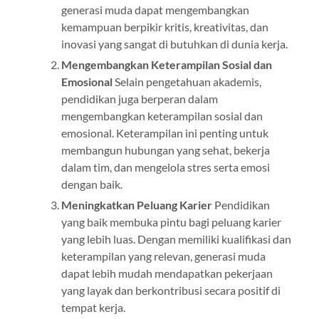
generasi muda dapat mengembangkan
kemampuan berpikir kritis, kreativitas, dan
inovasi yang sangat di butuhkan di dunia kerja.
Mengembangkan Keterampilan Sosial dan
Emosional
Selain pengetahuan akademis,
pendidikan juga berperan dalam
mengembangkan keterampilan sosial dan
emosional. Keterampilan ini penting untuk
membangun hubungan yang sehat, bekerja
dalam tim, dan mengelola stres serta emosi
dengan baik.
Meningkatkan Peluang Karier
Pendidikan
yang baik membuka pintu bagi peluang karier
yang lebih luas. Dengan memiliki kualifikasi dan
keterampilan yang relevan, generasi muda
dapat lebih mudah mendapatkan pekerjaan
yang layak dan berkontribusi secara positif di
tempat kerja.