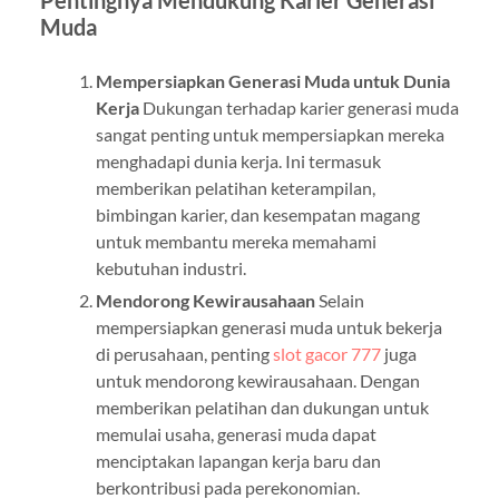
Muda
Mempersiapkan Generasi Muda untuk Dunia
Kerja
Dukungan terhadap karier generasi muda
sangat penting untuk mempersiapkan mereka
menghadapi dunia kerja. Ini termasuk
memberikan pelatihan keterampilan,
bimbingan karier, dan kesempatan magang
untuk membantu mereka memahami
kebutuhan industri.
Mendorong Kewirausahaan
Selain
mempersiapkan generasi muda untuk bekerja
di perusahaan, penting
slot gacor 777
juga
untuk mendorong kewirausahaan. Dengan
memberikan pelatihan dan dukungan untuk
memulai usaha, generasi muda dapat
menciptakan lapangan kerja baru dan
berkontribusi pada perekonomian.