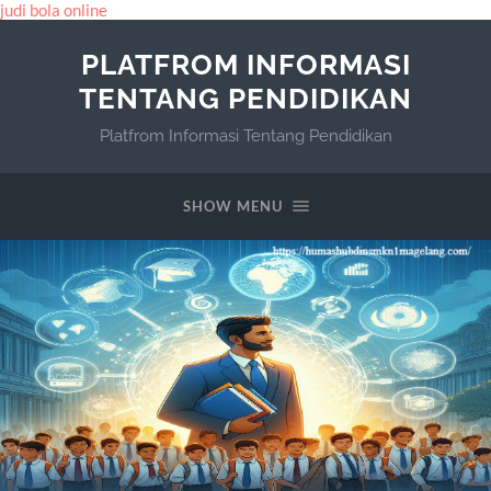
judi bola online
PLATFROM INFORMASI
TENTANG PENDIDIKAN
Platfrom Informasi Tentang Pendidikan
SHOW MENU