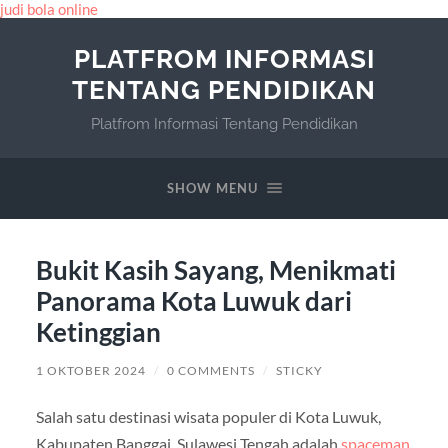
judi bola online
PLATFROM INFORMASI
TENTANG PENDIDIKAN
Platfrom Informasi Tentang Pendidikan
SHOW MENU
Bukit Kasih Sayang, Menikmati
Panorama Kota Luwuk dari
Ketinggian
1 OKTOBER 2024
/
0 COMMENTS
/
STICKY
Salah satu destinasi wisata populer di Kota Luwuk,
Kabupaten Banggai, Sulawesi Tengah adalah
spaceman