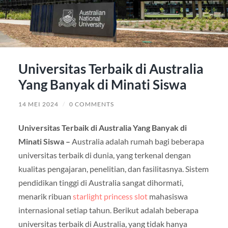
Universitas Terbaik di Australia
Yang Banyak di Minati Siswa
14 MEI 2024
/
0 COMMENTS
Universitas Terbaik di Australia Yang Banyak di
Minati Siswa –
Australia adalah rumah bagi beberapa
universitas terbaik di dunia, yang terkenal dengan
kualitas pengajaran, penelitian, dan fasilitasnya. Sistem
pendidikan tinggi di Australia sangat dihormati,
menarik ribuan
starlight princess slot
mahasiswa
internasional setiap tahun. Berikut adalah beberapa
universitas terbaik di Australia, yang tidak hanya