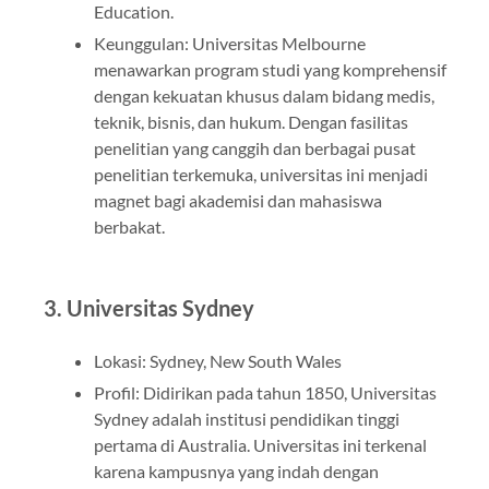
Education.
Keunggulan: Universitas Melbourne
menawarkan program studi yang komprehensif
dengan kekuatan khusus dalam bidang medis,
teknik, bisnis, dan hukum. Dengan fasilitas
penelitian yang canggih dan berbagai pusat
penelitian terkemuka, universitas ini menjadi
magnet bagi akademisi dan mahasiswa
berbakat.
3. Universitas Sydney
Lokasi: Sydney, New South Wales
Profil: Didirikan pada tahun 1850, Universitas
Sydney adalah institusi pendidikan tinggi
pertama di Australia. Universitas ini terkenal
karena kampusnya yang indah dengan