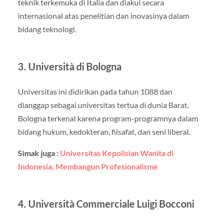
teknik terkemuka di Italia dan diakui secara
internasional atas penelitian dan inovasinya dalam
bidang teknologi.
3. Università di Bologna
Universitas ini didirikan pada tahun 1088 dan
dianggap sebagai universitas tertua di dunia Barat.
Bologna terkenal karena program-programnya dalam
bidang hukum, kedokteran, filsafat, dan seni liberal.
Simak juga :
Universitas Kepolisian Wanita di
Indonesia, Membangun Profesionalisme
4. Università Commerciale Luigi Bocconi