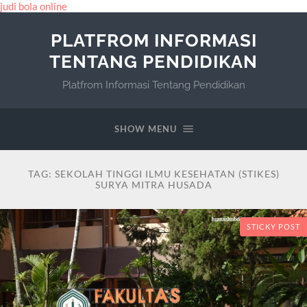
judi bola online
PLATFROM INFORMASI
TENTANG PENDIDIKAN
Platfrom Informasi Tentang Pendidikan
SHOW MENU
TAG:
SEKOLAH TINGGI ILMU KESEHATAN (STIKES)
SURYA MITRA HUSADA
STICKY POST