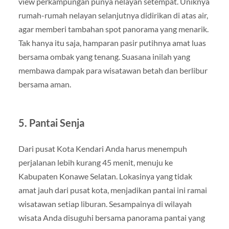
view perkampungan punya nelayan setempat. Uniknya
rumah-rumah nelayan selanjutnya didirikan di atas air,
agar memberi tambahan spot panorama yang menarik.
Tak hanya itu saja, hamparan pasir putihnya amat luas
bersama ombak yang tenang. Suasana inilah yang
membawa dampak para wisatawan betah dan berlibur
bersama aman.
5. Pantai Senja
Dari pusat Kota Kendari Anda harus menempuh
perjalanan lebih kurang 45 menit, menuju ke
Kabupaten Konawe Selatan. Lokasinya yang tidak
amat jauh dari pusat kota, menjadikan pantai ini ramai
wisatawan setiap liburan. Sesampainya di wilayah
wisata Anda disuguhi bersama panorama pantai yang