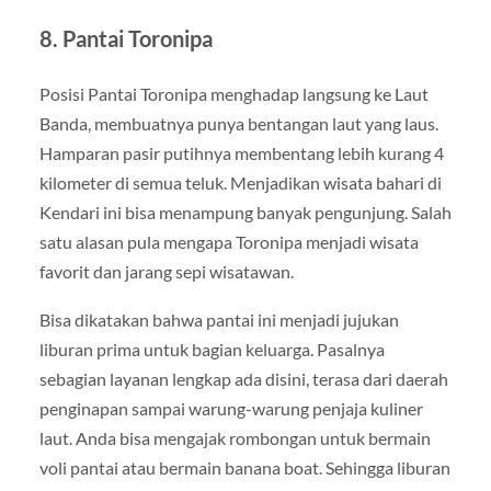
8. Pantai Toronipa
Posisi Pantai Toronipa menghadap langsung ke Laut
Banda, membuatnya punya bentangan laut yang laus.
Hamparan pasir putihnya membentang lebih kurang 4
kilometer di semua teluk. Menjadikan wisata bahari di
Kendari ini bisa menampung banyak pengunjung. Salah
satu alasan pula mengapa Toronipa menjadi wisata
favorit dan jarang sepi wisatawan.
Bisa dikatakan bahwa pantai ini menjadi jujukan
liburan prima untuk bagian keluarga. Pasalnya
sebagian layanan lengkap ada disini, terasa dari daerah
penginapan sampai warung-warung penjaja kuliner
laut. Anda bisa mengajak rombongan untuk bermain
voli pantai atau bermain banana boat. Sehingga liburan