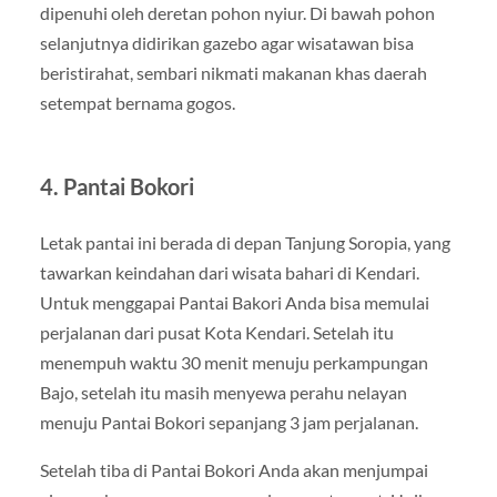
dipenuhi oleh deretan pohon nyiur. Di bawah pohon
selanjutnya didirikan gazebo agar wisatawan bisa
beristirahat, sembari nikmati makanan khas daerah
setempat bernama gogos.
4. Pantai Bokori
Letak pantai ini berada di depan Tanjung Soropia, yang
tawarkan keindahan dari wisata bahari di Kendari.
Untuk menggapai Pantai Bakori Anda bisa memulai
perjalanan dari pusat Kota Kendari. Setelah itu
menempuh waktu 30 menit menuju perkampungan
Bajo, setelah itu masih menyewa perahu nelayan
menuju Pantai Bokori sepanjang 3 jam perjalanan.
Setelah tiba di Pantai Bokori Anda akan menjumpai