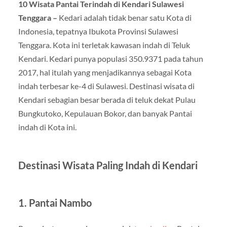
10 Wisata Pantai Terindah di Kendari Sulawesi
Tenggara –
Kedari adalah tidak benar satu Kota di
Indonesia, tepatnya Ibukota Provinsi Sulawesi
Tenggara. Kota ini terletak kawasan indah di Teluk
Kendari. Kedari punya populasi 350.9371 pada tahun
2017, hal itulah yang menjadikannya sebagai Kota
indah terbesar ke-4 di Sulawesi. Destinasi wisata di
Kendari sebagian besar berada di teluk dekat Pulau
Bungkutoko, Kepulauan Bokor, dan banyak Pantai
indah di Kota ini.
Destinasi Wisata Paling Indah di Kendari
1. Pantai Nambo