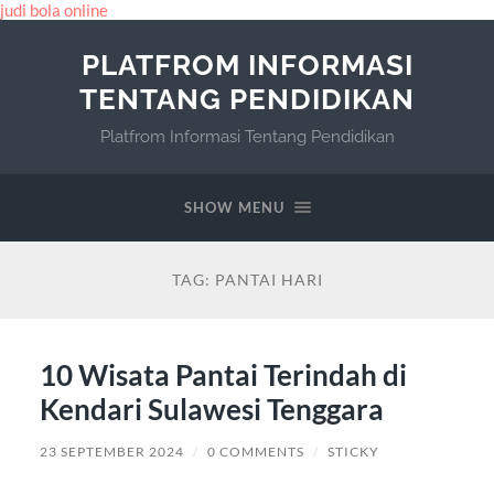
judi bola online
PLATFROM INFORMASI
TENTANG PENDIDIKAN
Platfrom Informasi Tentang Pendidikan
SHOW MENU
TAG:
PANTAI HARI
10 Wisata Pantai Terindah di
Kendari Sulawesi Tenggara
23 SEPTEMBER 2024
/
0 COMMENTS
/
STICKY