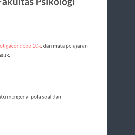
Fakultas Psikologi
lot gacor depo 10k
, dan mata pelajaran
asuk.
ntu mengenal pola soal dan