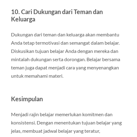
10. Cari Dukungan dari Teman dan
Keluarga
Dukungan dari teman dan keluarga akan membantu
Anda tetap termotivasi dan semangat dalam belajar.
Diskusikan tujuan belajar Anda dengan mereka dan
mintalah dukungan serta dorongan. Belajar bersama
teman juga dapat menjadi cara yang menyenangkan
untuk memahami materi.
Kesimpulan
Menjadi rajin belajar memerlukan komitmen dan
konsistensi. Dengan menentukan tujuan belajar yang
jelas, membuat jadwal belajar yang teratur,