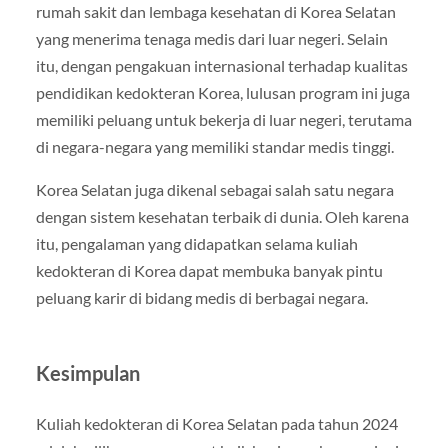
rumah sakit dan lembaga kesehatan di Korea Selatan
yang menerima tenaga medis dari luar negeri. Selain
itu, dengan pengakuan internasional terhadap kualitas
pendidikan kedokteran Korea, lulusan program ini juga
memiliki peluang untuk bekerja di luar negeri, terutama
di negara-negara yang memiliki standar medis tinggi.
Korea Selatan juga dikenal sebagai salah satu negara
dengan sistem kesehatan terbaik di dunia. Oleh karena
itu, pengalaman yang didapatkan selama kuliah
kedokteran di Korea dapat membuka banyak pintu
peluang karir di bidang medis di berbagai negara.
Kesimpulan
Kuliah kedokteran di Korea Selatan pada tahun 2024