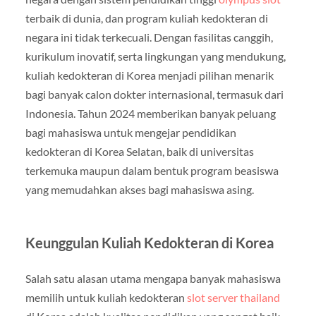
terbaik di dunia, dan program kuliah kedokteran di
negara ini tidak terkecuali. Dengan fasilitas canggih,
kurikulum inovatif, serta lingkungan yang mendukung,
kuliah kedokteran di Korea menjadi pilihan menarik
bagi banyak calon dokter internasional, termasuk dari
Indonesia. Tahun 2024 memberikan banyak peluang
bagi mahasiswa untuk mengejar pendidikan
kedokteran di Korea Selatan, baik di universitas
terkemuka maupun dalam bentuk program beasiswa
yang memudahkan akses bagi mahasiswa asing.
Keunggulan Kuliah Kedokteran di Korea
Salah satu alasan utama mengapa banyak mahasiswa
memilih untuk kuliah kedokteran
slot server thailand