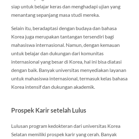
siap untuk belajar keras dan menghadapi ujian yang
menantang sepanjang masa studi mereka.
Selain itu, beradaptasi dengan budaya dan bahasa
Korea juga merupakan tantangan tersendiri bagi
mahasiswa internasional. Namun, dengan kemauan
untuk belajar dan dukungan dari komunitas
internasional yang besar di Korea, hal ini bisa diatasi
dengan baik. Banyak universitas menyediakan layanan
untuk mahasiswa internasional, termasuk kelas bahasa
Korea intensif dan dukungan akademik.
Prospek Karir setelah Lulus
Lulusan program kedokteran dari universitas Korea
Selatan memiliki prospek karir yang cerah. Banyak