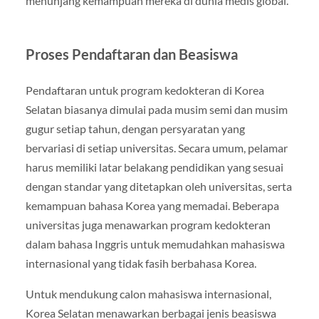
menunjang kemampuan mereka di dunia medis global.
Proses Pendaftaran dan Beasiswa
Pendaftaran untuk program kedokteran di Korea
Selatan biasanya dimulai pada musim semi dan musim
gugur setiap tahun, dengan persyaratan yang
bervariasi di setiap universitas. Secara umum, pelamar
harus memiliki latar belakang pendidikan yang sesuai
dengan standar yang ditetapkan oleh universitas, serta
kemampuan bahasa Korea yang memadai. Beberapa
universitas juga menawarkan program kedokteran
dalam bahasa Inggris untuk memudahkan mahasiswa
internasional yang tidak fasih berbahasa Korea.
Untuk mendukung calon mahasiswa internasional,
Korea Selatan menawarkan berbagai jenis beasiswa