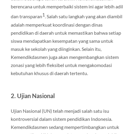
berencana untuk memperbaiki sistem ini agar lebih adil
1
dan transparan
. Salah satu langkah yang akan diambil
adalah memperkuat koordinasi dengan dinas
pendidikan di daerah untuk memastikan bahwa setiap
siswa mendapatkan kesempatan yang sama untuk
masuk ke sekolah yang diinginkan. Selain itu,
Kemendikdasmen juga akan mengembangkan sistem
zonasi yang lebih fleksibel untuk mengakomodasi
kebutuhan khusus di daerah tertentu.
2. Ujian Nasional
Ujian Nasional (UN) telah menjadi salah satu isu
kontroversial dalam sistem pendidikan Indonesia.
Kemendikdasmen sedang mempertimbangkan untuk