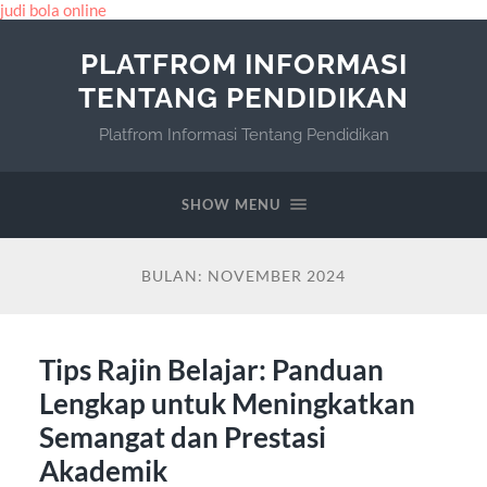
judi bola online
PLATFROM INFORMASI
TENTANG PENDIDIKAN
Platfrom Informasi Tentang Pendidikan
SHOW MENU
BULAN:
NOVEMBER 2024
Tips Rajin Belajar: Panduan
Lengkap untuk Meningkatkan
Semangat dan Prestasi
Akademik