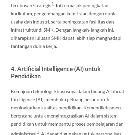
1
terobosan strategis
. Ini termasuk peningkatan
kurikulum, pengembangan kemitraan dengan dunia
usaha dan industri, serta peningkatan fasilitas dan
infrastruktur di SMK. Dengan langkah-langkah ini,
diharapkan lulusan SMK dapat lebih siap menghadapi
tantangan dunia kerja.
4. Artificial Intelligence (AI) untuk
Pendidikan
Kemajuan teknologi, khususnya dalam bidang Artificial
Intelligence (AI), membuka peluang besar untuk
meningkatkan kualitas pendidikan. Kemendikdasmen
berencana untuk mengintegrasikan AI dalam sistem
pendidikan untuk membantu proses pembelajaran dan
1
administrasi
. AI dapat digunakan untuk personalisasi