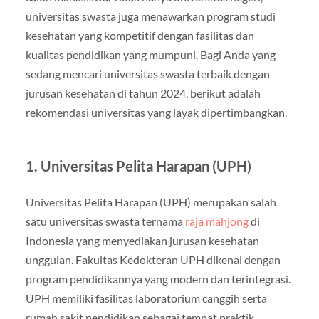
universitas swasta juga menawarkan program studi
kesehatan yang kompetitif dengan fasilitas dan
kualitas pendidikan yang mumpuni. Bagi Anda yang
sedang mencari universitas swasta terbaik dengan
jurusan kesehatan di tahun 2024, berikut adalah
rekomendasi universitas yang layak dipertimbangkan.
1.
Universitas Pelita Harapan (UPH)
Universitas Pelita Harapan (UPH) merupakan salah
satu universitas swasta ternama
raja mahjong
di
Indonesia yang menyediakan jurusan kesehatan
unggulan. Fakultas Kedokteran UPH dikenal dengan
program pendidikannya yang modern dan terintegrasi.
UPH memiliki fasilitas laboratorium canggih serta
rumah sakit pendidikan sebagai tempat praktik