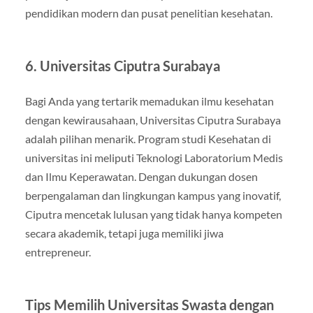
pendidikan modern dan pusat penelitian kesehatan.
6.
Universitas Ciputra Surabaya
Bagi Anda yang tertarik memadukan ilmu kesehatan
dengan kewirausahaan, Universitas Ciputra Surabaya
adalah pilihan menarik. Program studi Kesehatan di
universitas ini meliputi Teknologi Laboratorium Medis
dan Ilmu Keperawatan. Dengan dukungan dosen
berpengalaman dan lingkungan kampus yang inovatif,
Ciputra mencetak lulusan yang tidak hanya kompeten
secara akademik, tetapi juga memiliki jiwa
entrepreneur.
Tips Memilih Universitas Swasta dengan