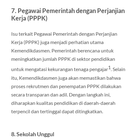
7. Pegawai Pemerintah dengan Perjanjian
Kerja (PPPK)
Isu terkait Pegawai Pemerintah dengan Perjanjian
Kerja (PPPK) juga menjadi perhatian utama
Kemendikdasmen. Pemerintah berencana untuk
meningkatkan jumlah PPPK di sektor pendidikan
1
untuk mengatasi kekurangan tenaga pengajar
. Selain
itu, Kemendikdasmen juga akan memastikan bahwa
proses rekrutmen dan penempatan PPPK dilakukan
secara transparan dan adil. Dengan langkah ini,
diharapkan kualitas pendidikan di daerah-daerah
terpencil dan tertinggal dapat ditingkatkan.
8. Sekolah Unggul