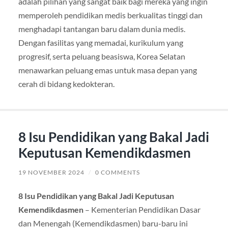
adalah pilihan yang sangat baik bagi mereka yang ingin
memperoleh pendidikan medis berkualitas tinggi dan
menghadapi tantangan baru dalam dunia medis.
Dengan fasilitas yang memadai, kurikulum yang
progresif, serta peluang beasiswa, Korea Selatan
menawarkan peluang emas untuk masa depan yang
cerah di bidang kedokteran.
8 Isu Pendidikan yang Bakal Jadi
Keputusan Kemendikdasmen
19 NOVEMBER 2024
/
0 COMMENTS
8 Isu Pendidikan yang Bakal Jadi Keputusan
Kemendikdasmen
– Kementerian Pendidikan Dasar
dan Menengah (Kemendikdasmen) baru-baru ini