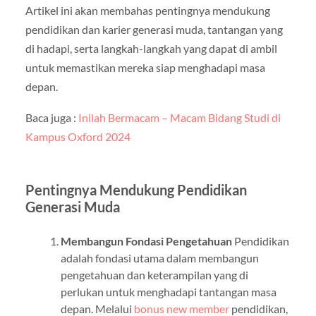
Artikel ini akan membahas pentingnya mendukung
pendidikan dan karier generasi muda, tantangan yang
di hadapi, serta langkah-langkah yang dapat di ambil
untuk memastikan mereka siap menghadapi masa
depan.
Baca juga :
Inilah Bermacam – Macam Bidang Studi di
Kampus Oxford 2024
Pentingnya Mendukung Pendidikan
Generasi Muda
Membangun Fondasi Pengetahuan
Pendidikan
adalah fondasi utama dalam membangun
pengetahuan dan keterampilan yang di
perlukan untuk menghadapi tantangan masa
depan. Melalui
bonus new member
pendidikan,