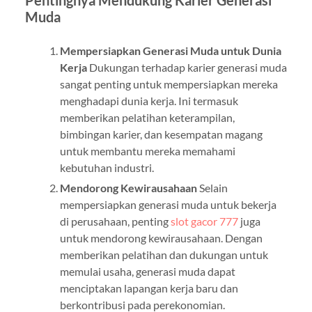
Muda
Mempersiapkan Generasi Muda untuk Dunia
Kerja
Dukungan terhadap karier generasi muda
sangat penting untuk mempersiapkan mereka
menghadapi dunia kerja. Ini termasuk
memberikan pelatihan keterampilan,
bimbingan karier, dan kesempatan magang
untuk membantu mereka memahami
kebutuhan industri.
Mendorong Kewirausahaan
Selain
mempersiapkan generasi muda untuk bekerja
di perusahaan, penting
slot gacor 777
juga
untuk mendorong kewirausahaan. Dengan
memberikan pelatihan dan dukungan untuk
memulai usaha, generasi muda dapat
menciptakan lapangan kerja baru dan
berkontribusi pada perekonomian.