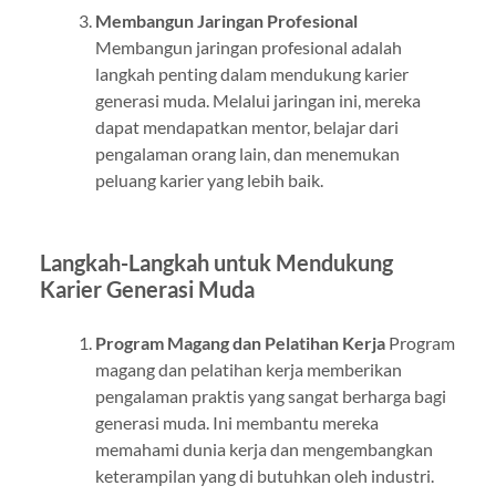
Membangun Jaringan Profesional
Membangun jaringan profesional adalah
langkah penting dalam mendukung karier
generasi muda. Melalui jaringan ini, mereka
dapat mendapatkan mentor, belajar dari
pengalaman orang lain, dan menemukan
peluang karier yang lebih baik.
Langkah-Langkah untuk Mendukung
Karier Generasi Muda
Program Magang dan Pelatihan Kerja
Program
magang dan pelatihan kerja memberikan
pengalaman praktis yang sangat berharga bagi
generasi muda. Ini membantu mereka
memahami dunia kerja dan mengembangkan
keterampilan yang di butuhkan oleh industri.