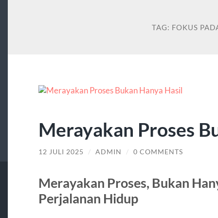
TAG:
FOKUS PAD
Merayakan Proses Bu
12 JULI 2025
/
ADMIN
/
0 COMMENTS
Merayakan Proses, Bukan Hany
Perjalanan Hidup