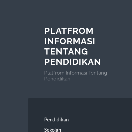
PLATFROM
INFORMASI
TENTANG
PENDIDIKAN
Platfrom Informasi Tentang
Pendidikan
Pendidikan
Sekolah