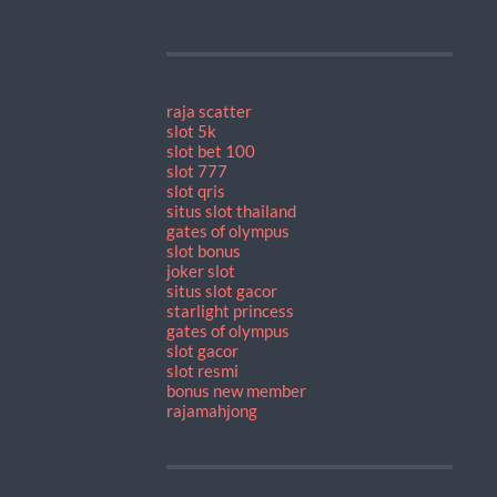
raja scatter
slot 5k
slot bet 100
slot 777
slot qris
situs slot thailand
gates of olympus
slot bonus
joker slot
situs slot gacor
starlight princess
gates of olympus
slot gacor
slot resmi
bonus new member
rajamahjong