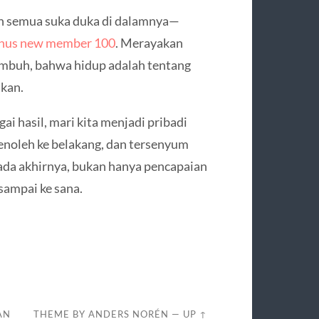
an semua suka duka di dalamnya—
nus new member 100
. Merayakan
umbuh, bahwa hidup adalah tentang
tkan.
i hasil, mari kita menjadi pribadi
enoleh ke belakang, dan tersenyum
 pada akhirnya, bukan hanya pencapaian
sampai ke sana.
AN
THEME BY
ANDERS NORÉN
—
UP ↑