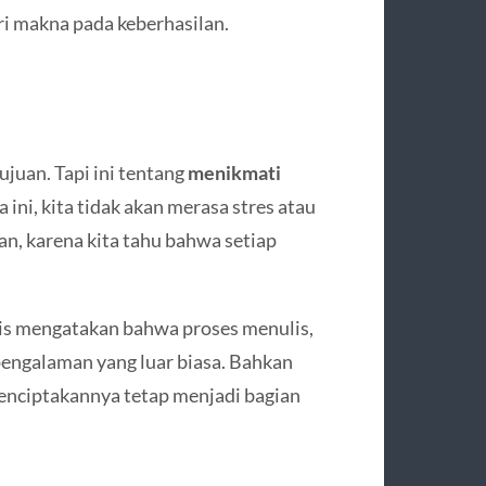
i makna pada keberhasilan.
juan. Tapi ini tentang
menikmati
a ini, kita tidak akan merasa stres atau
an, karena kita tahu bahwa setiap
is mengatakan bahwa proses menulis,
 pengalaman yang luar biasa. Bahkan
 menciptakannya tetap menjadi bagian