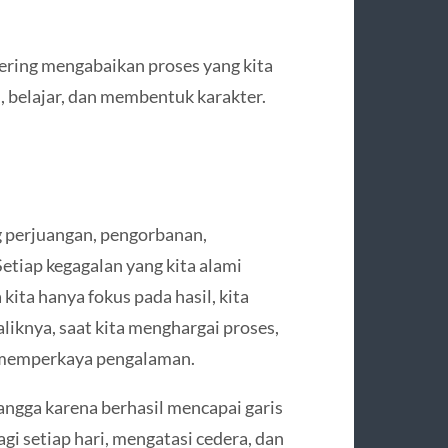
sering mengabaikan proses yang kita
h, belajar, dan membentuk karakter.
ng perjuangan, pengorbanan,
etiap kegagalan yang kita alami
 kita hanya fokus pada hasil, kita
liknya, saat kita menghargai proses,
g memperkaya pengalaman.
angga karena berhasil mencapai garis
agi setiap hari, mengatasi cedera, dan