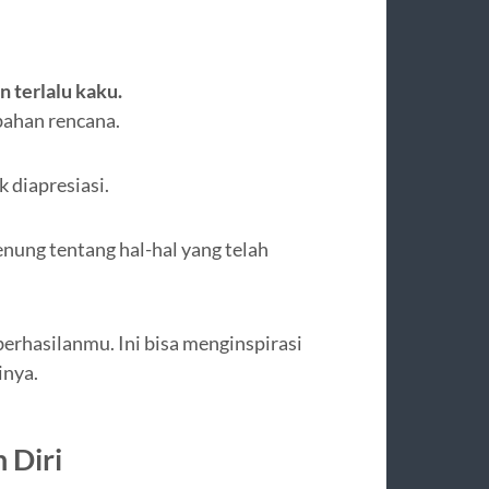
n terlalu kaku.
bahan rencana.
k diapresiasi.
nung tentang hal-hal yang telah
erhasilanmu. Ini bisa menginspirasi
inya.
 Diri