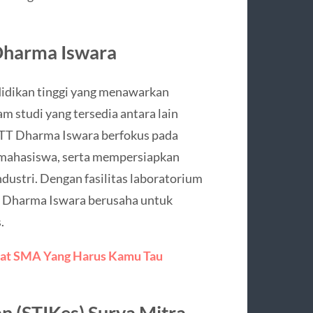
 Dharma Iswara
didikan tinggi yang menawarkan
m studi yang tersedia antara lain
. STT Dharma Iswara berfokus pada
mahasiswa, serta mempersiapkan
dustri. Dengan fasilitas laboratorium
T Dharma Iswara berusaha untuk
.
gkat SMA Yang Harus Kamu Tau
an (STIKes) Surya Mitra